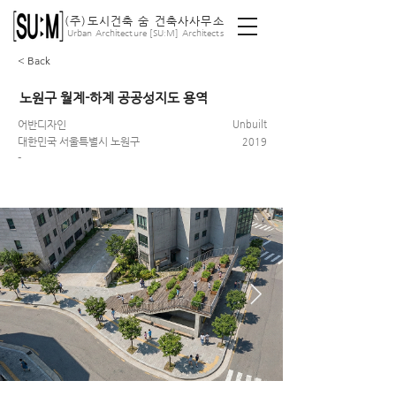
(주)도시건축 숨 건축사사무소
ː
Urban Architecture [SU
M] Architects
< Back
노원구 월계-하계 공공성지도 용역
어반디자인
Unbuilt
대한민국 서울특별시 노원구
2019
-