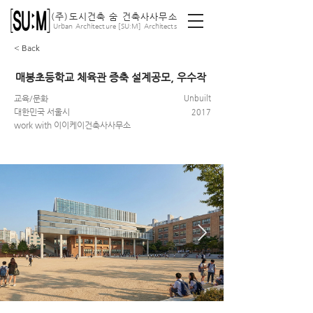
(주)도시건축 숨 건축사사무소
ː
Urban Architecture [SU
M] Architects
< Back
매봉초등학교 체육관 증축 설계공모, 우수작
교육/문화
Unbuilt
대한민국 서울시
2017
work with 이이케이건축사사무소