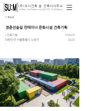
(주)도시건축 숨 건축사사무소
ː
Urban Architecture [SU
M] Architects
< Back
경춘선숲길 컨테이너 문화시설 건축기획
*건축기획
Unbuilt
대한민국 서울특별시 노원구
2020
-