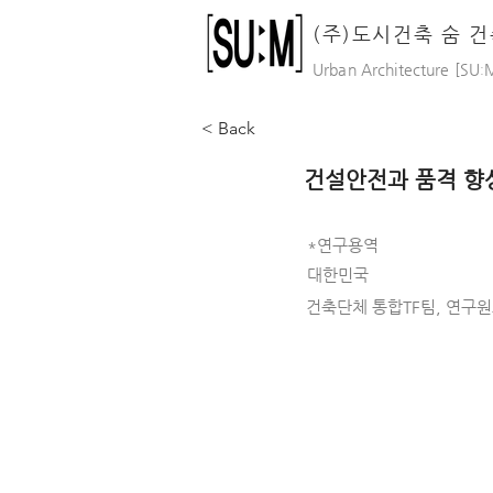
(주)도시건축 숨 
Urban Architecture [SU
ː
M
< Back
건설안전과 품격 향
*연구용역
대한민국
건축단체 통합TF팀, 연구