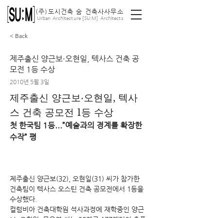
(주)도시건축 숨 건축사사무소
ː
Urban Architecture [SU
M] Architects
< Back
제주출신 양근보·오현일, 텍사스 건축 공
모전 1등 수상
2010년 5월 3일
제주출신 양근보·오현일, 텍사
스 건축 공모전 1등 수상
첫 한국팀 1등...”예술과의 경계를 확장한 
수작” 평
제주출신 양근보(32), 오현일(31) 씨가 참가한 
건축팀이 텍사스 오스틴 건축 공모전에서 1등을 
수상했다.
컬럼비아 건축대학원 석사과정에 재학중인 양근