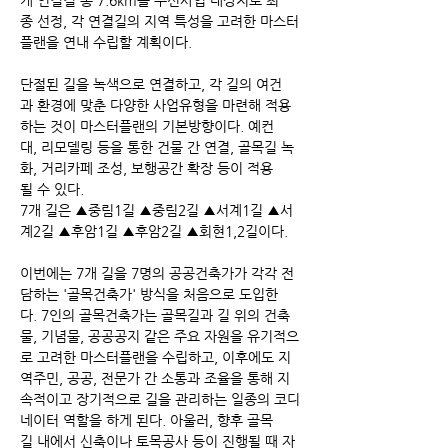
개 연결길 총 7.6km를 우선사업 대상지로 최
종 선정, 각 연결길의 지역 특성을 고려한 마스터
플랜을 연내 수립할 계획이다.
단절된 길을 녹색으로 연결하고, 각 길의 여건
과 환경에 맞춘 다양한 사업유형을 마련해 적용
하는 것이 마스터플랜의 기본방향이다. 예컨
대, 리모델링 등을 통한 건물 간 연결, 골목길 녹
화, 거리카페 조성, 보행공간 확장 등이 적용
될 수 있다. 
7개 길은 ▲중림1길 ▲중림2길 ▲서계1길 ▲서
계2길 ▲후암1길 ▲후암2길 ▲회현1,2길이다.
이번에는 7개 길을 7명의 공공건축가가 각각 전
담하는 '골목건축가' 방식을 처음으로 도입한
다. 7인의 골목건축가는 골목길과 길 위의 건축
물, 기념물, 공공공지 같은 주요 자원을 유기적으
로 고려한 마스터플랜을 수립하고, 이후에도 지
역주민, 공공, 전문가 간 소통과 조율을 통해 지
속적이고 장기적으로 길을 관리하는 일종의 코디
네이터 역할을 하게 된다. 아울러, 향후 골목
길 내에서 신축이나 토목공사 등이 진행될 때 자