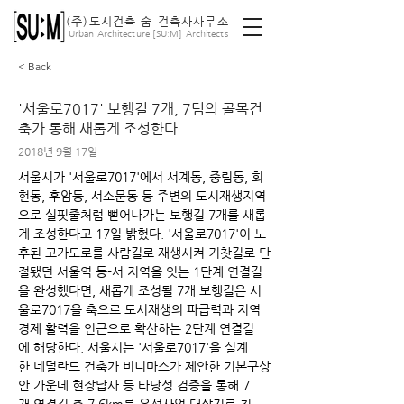
(주)도시건축 숨 건축사사무소
ː
Urban Architecture [SU
M] Architects
< Back
'서울로7017' 보행길 7개, 7팀의 골목건
축가 통해 새롭게 조성한다
2018년 9월 17일
서울시가 '서울로7017'에서 서계동, 중림동, 회
현동, 후암동, 서소문동 등 주변의 도시재생지역
으로 실핏줄처럼 뻗어나가는 보행길 7개를 새롭
게 조성한다고 17일 밝혔다. '서울로7017'이 노
후된 고가도로를 사람길로 재생시켜 기찻길로 단
절됐던 서울역 동-서 지역을 잇는 1단계 연결길
을 완성했다면, 새롭게 조성될 7개 보행길은 서
울로7017을 축으로 도시재생의 파급력과 지역
경제 활력을 인근으로 확산하는 2단계 연결길
에 해당한다. 서울시는 '서울로7017'을 설계
한 네덜란드 건축가 비니마스가 제안한 기본구상
안 가운데 현장답사 등 타당성 검증을 통해 7