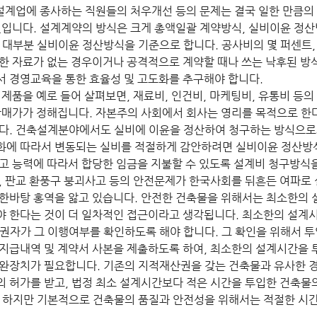
 설계업에 종사하는 직원들의 처우개선 등의 문제는 결국 일한 만큼의
것입니다. 설계계약의 방식은 크게 총액일괄 계약방식, 실비이윤 정산
 대부분 실비이윤 정산방식을 기준으로 합니다. 공사비의 몇 퍼센트,
한 자료가 없는 경우이거나 공격적으로 계약할 때나 쓰는 낙후된 방
 경영교육을 통한 효율성 및 고도화를 추구해야 합니다.
 제품을 예로 들어 살펴보면, 재료비, 인건비, 마케팅비, 유통비 등의
판매가가 정해집니다. 자본주의 사회에서 회사는 영리를 목적으로 한
다. 건축설계분야에서도 실비에 이윤을 정산하여 청구하는 방식으로
화에 따라서 변동되는 실비를 적절하게 감안하려면 실비이윤 정산방
고 능력에 따라서 합당한 임금을 지불할 수 있도록 설계비 청구방식을
, 판교 환풍구 붕괴사고 등의 안전문제가 한국사회를 뒤흔든 여파로 
한바탕 홍역을 앓고 있습니다. 안전한 건축물을 위해서는 최소한의
 한다는 것이 더 일차적인 접근이라고 생각됩니다. 최소한의 설계
권자가 그 이행여부를 확인하도록 해야 합니다. 그 확인을 위해서 투
지급내역 및 계약서 사본을 제출하도록 하여, 최소한의 설계시간을 
완장치가 필요합니다. 기존의 지적재산권을 갖는 건축물과 유사한 경
 허가를 받고, 법정 최소 설계시간보다 적은 시간을 투입한 건축물
 하지만 기본적으로 건축물의 품질과 안전성을 위해서는 적절한 시